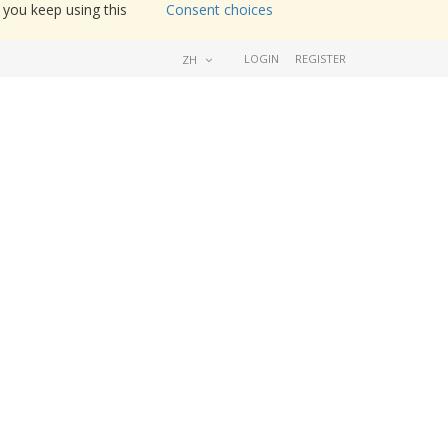
 you keep using this
Consent choices
LOGIN
REGISTER
ZH