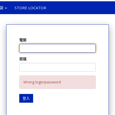
袋
STORE LOCATOR
電郵
密碼
Wrong login/password
登入