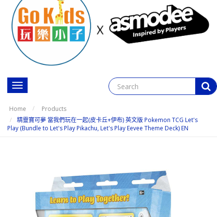
Toggle
navigation
Home
Products
精靈寶可夢 當我們玩在一起(皮卡丘+伊布) 英文版 Pokemon TCG Let's
Play (Bundle to Let's Play Pikachu, Let's Play Eevee Theme Deck) EN