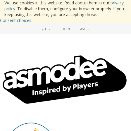
We use cookies in this website. Read about them in our
privacy
policy
. To disable them, configure your browser properly. If you
keep using this website, you are accepting those.
Consent choices
LOGIN
REGISTER
ZH