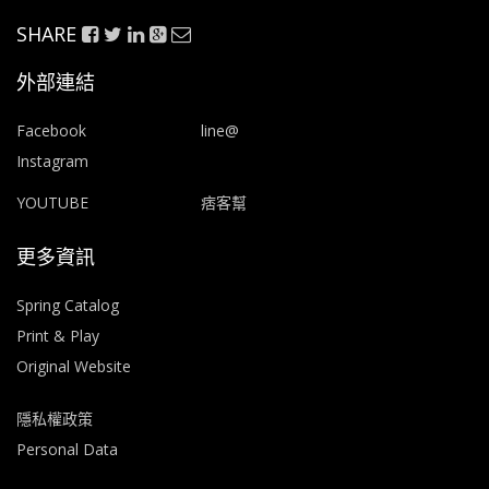
SHARE
外部連結
Facebook
line@
Instagram
YOUTUBE
痞客幫
更多資訊
Spring Catalog
Print & Play
Original Website
隱私權政策
Personal Data