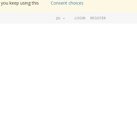
 you keep using this
Consent choices
LOGIN
REGISTER
ZH