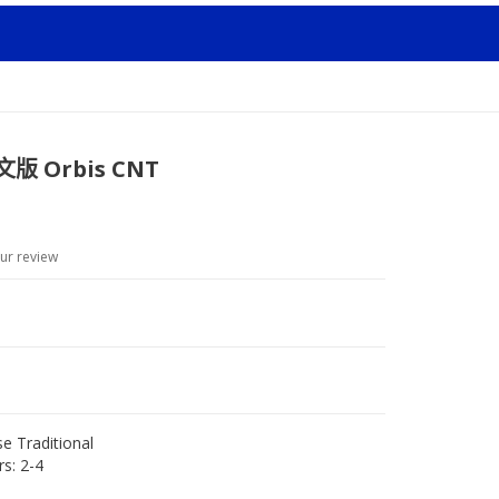
版 Orbis CNT
ur review
$
e Traditional
rs:
2-4