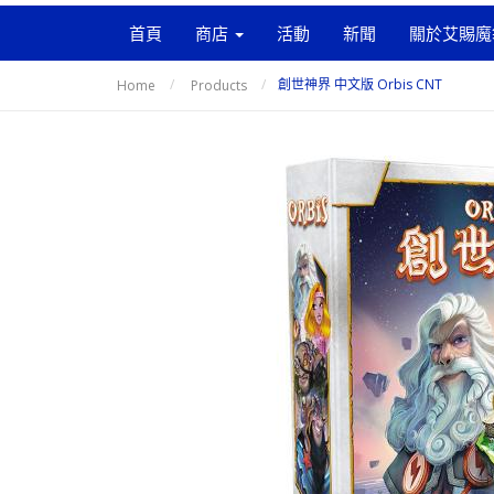
首頁
商店
活動
新聞
關於艾賜魔
創世神界 中文版 Orbis CNT
Home
Products