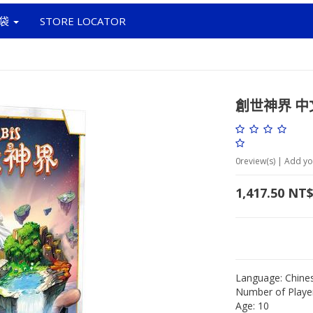
袋
STORE LOCATOR
創世神界 中文
0
review(s) | Add yo
1,417.50
NT
Language:
Chines
Number of Playe
Age:
10