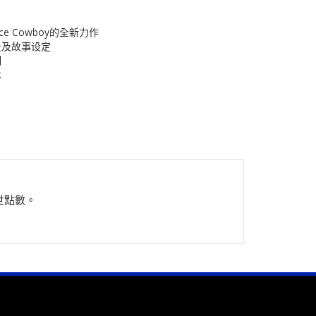
ce Cowboy的全新力作
景及故事设定
制
术
世點數。