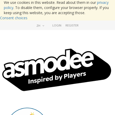
We use cookies in this website. Read about them in our
privacy
policy
. To disable them, configure your browser properly. If you
keep using this website, you are accepting those.
Consent choices
LOGIN
REGISTER
ZH