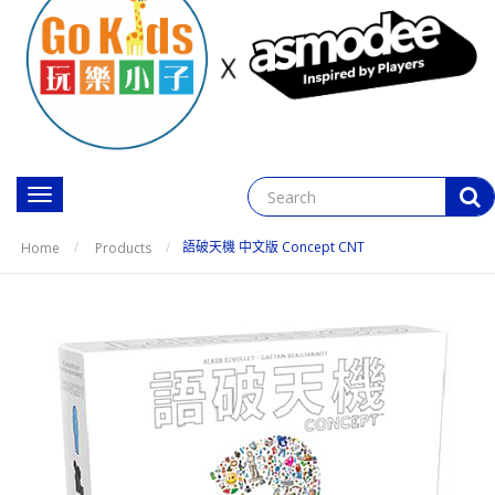
Toggle
navigation
語破天機 中文版 Concept CNT
Home
Products