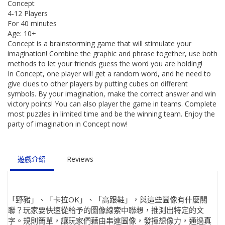
Concept
4-12 Players
For 40 minutes
Age: 10+
Concept is a brainstorming game that will stimulate your
imagination! Combine the graphic and phrase together, use both
methods to let your friends guess the word you are holding!
In Concept, one player will get a random word, and he need to
give clues to other players by putting cubes on different
symbols. By your imagination, make the correct answer and win
victory points! You can also player the game in teams. Complete
most puzzles in limited time and be the winning team. Enjoy the
party of imagination in Concept now!
遊戲介紹
Reviews
「野豬」、「卡拉OK」、「高跟鞋」，與這些圖像有什麼關
聯？玩家要快速從給予的圖像線索中聯想，推測出特定的文
字。規則簡單，讓玩家們藉由串連圖像，發揮想像力，通過真