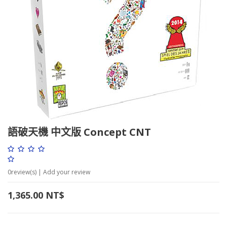
語破天機 中文版 Concept CNT
0
review(s) | Add your review
1,365.00
NT$