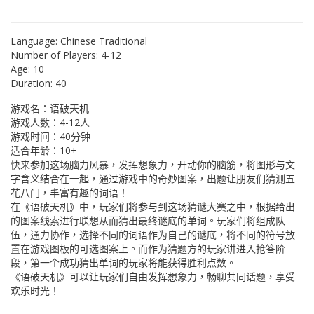
Language:
Chinese Traditional
Number of Players:
4-12
Age:
10
Duration:
40
游戏名：语破天机
游戏人数：4-12人
游戏时间：40分钟
适合年龄：10+
快来参加这场脑力风暴，发挥想象力，开动你的脑筋，将图形与文
字含义结合在一起，通过游戏中的奇妙图案，出题让朋友们猜测五
花八门，丰富有趣的词语！
在《语破天机》中，玩家们将参与到这场猜谜大赛之中，根据给出
的图案线索进行联想从而猜出最终谜底的单词。玩家们将组成队
伍，通力协作，选择不同的词语作为自己的谜底，将不同的符号放
置在游戏图板的可选图案上。而作为猜题方的玩家讲进入抢答阶
段，第一个成功猜出单词的玩家将能获得胜利点数。
《语破天机》可以让玩家们自由发挥想象力，畅聊共同话题，享受
欢乐时光！