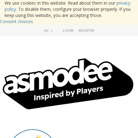
We use cookies in this website. Read about them in our
privacy
policy
. To disable them, configure your browser properly. If you
keep using this website, you are accepting those.
Consent choices
LOGIN
REGISTER
ZH