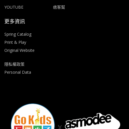
YOUTUBE
痞客幫
更多資訊
Spring Catalog
Print & Play
Original Website
隱私權政策
Personal Data