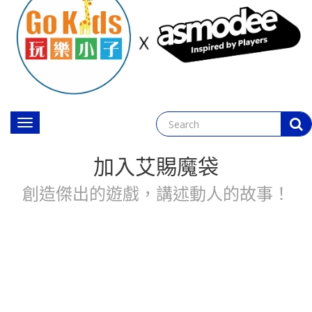
Toggle
navigation
加入艾賜魔袋
創造傑出的遊戲，講述動人的故事！