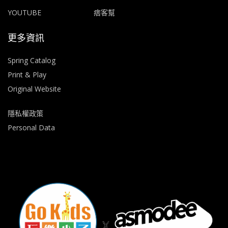
YOUTUBE
痞客幫
更多資訊
Spring Catalog
Print & Play
Original Website
隱私權政策
Personal Data