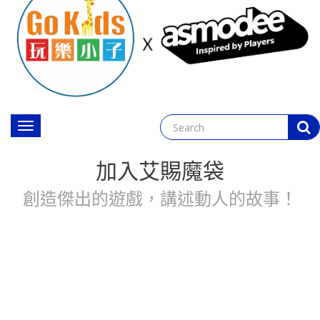
Toggle
navigation
加入艾賜魔袋
創造傑出的遊戲，講述動人的故事！