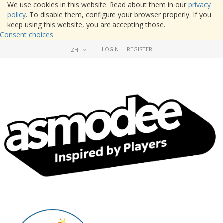
We use cookies in this website. Read about them in our
privacy
policy
. To disable them, configure your browser properly. If you
keep using this website, you are accepting those.
Consent choices
LOGIN
REGISTER
ZH