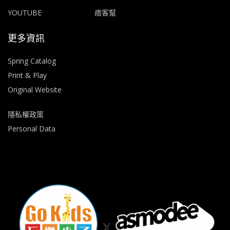
YOUTUBE
痞客幫
更多資訊
Spring Catalog
Print & Play
Original Website
隱私權政策
Personal Data