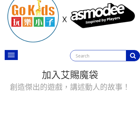
Toggle
navigation
加入艾賜魔袋
創造傑出的遊戲，講述動人的故事！