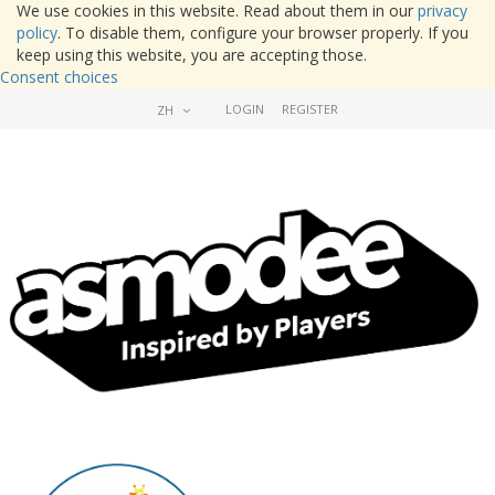
We use cookies in this website. Read about them in our
privacy
policy
. To disable them, configure your browser properly. If you
keep using this website, you are accepting those.
Consent choices
LOGIN
REGISTER
ZH