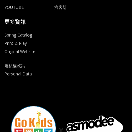
YOUTUBE
痞客幫
更多資訊
Spring Catalog
Print & Play
Original Website
隱私權政策
Personal Data