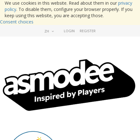
We use cookies in this website. Read about them in our
privacy
policy
. To disable them, configure your browser properly. If you
keep using this website, you are accepting those.
Consent choices
LOGIN
REGISTER
ZH