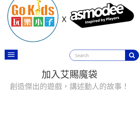
Toggle
navigation
加入艾賜魔袋
創造傑出的遊戲，講述動人的故事！