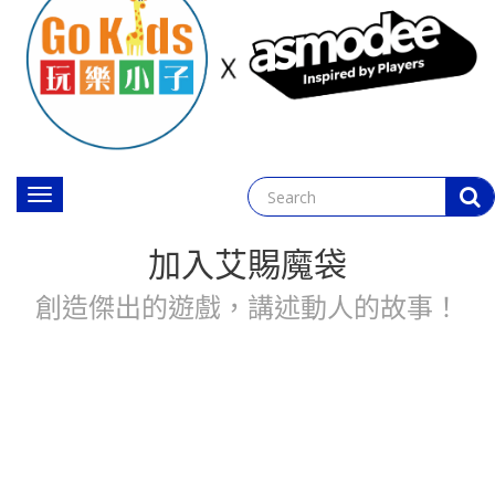
Toggle
navigation
加入艾賜魔袋
創造傑出的遊戲，講述動人的故事！