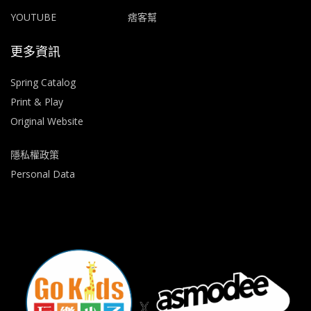
YOUTUBE
痞客幫
更多資訊
Spring Catalog
Print & Play
Original Website
隱私權政策
Personal Data