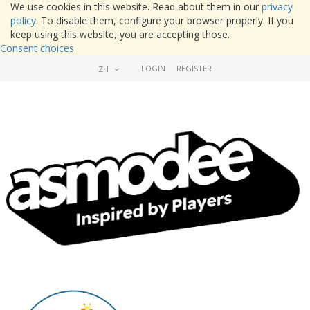
We use cookies in this website. Read about them in our
privacy
policy
. To disable them, configure your browser properly. If you
keep using this website, you are accepting those.
Consent choices
LOGIN
REGISTER
ZH