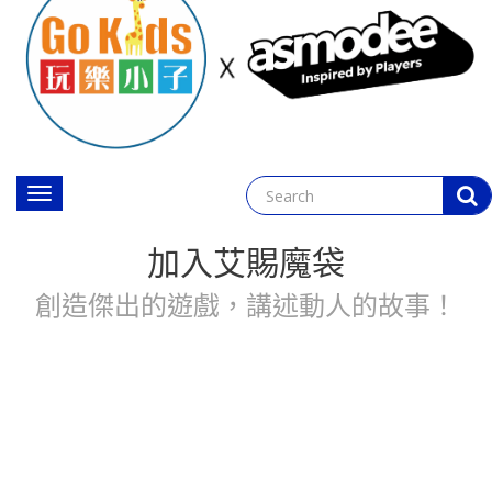
Toggle
navigation
加入艾賜魔袋
創造傑出的遊戲，講述動人的故事！