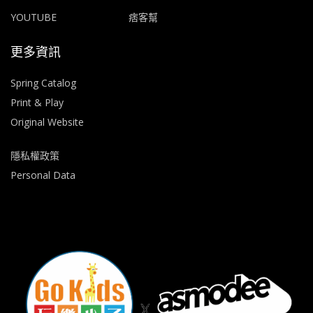
YOUTUBE
痞客幫
更多資訊
Spring Catalog
Print & Play
Original Website
隱私權政策
Personal Data