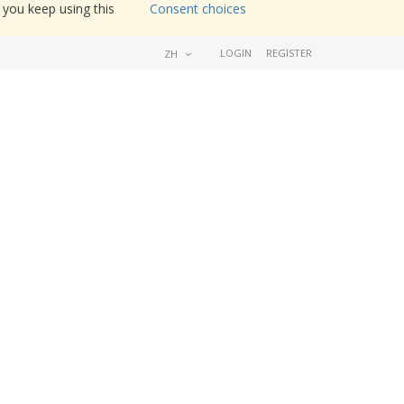
 you keep using this
Consent choices
LOGIN
REGISTER
ZH