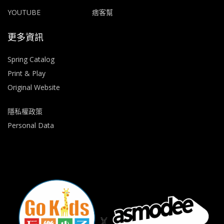
YOUTUBE
痞客幫
更多資訊
Spring Catalog
Print & Play
Original Website
隱私權政策
Personal Data