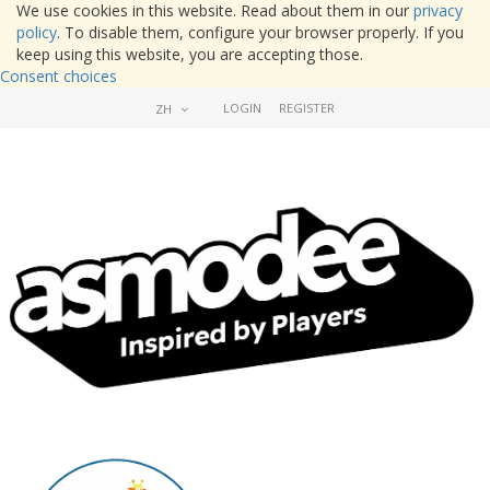
We use cookies in this website. Read about them in our
privacy
policy
. To disable them, configure your browser properly. If you
keep using this website, you are accepting those.
Consent choices
LOGIN
REGISTER
ZH