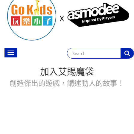
Toggle
navigation
加入艾賜魔袋
創造傑出的遊戲，講述動人的故事！