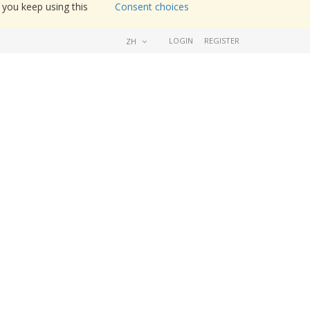
 you keep using this
Consent choices
LOGIN
REGISTER
ZH