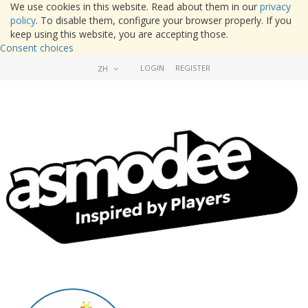
We use cookies in this website. Read about them in our
privacy
policy
. To disable them, configure your browser properly. If you
keep using this website, you are accepting those.
Consent choices
LOGIN
REGISTER
ZH