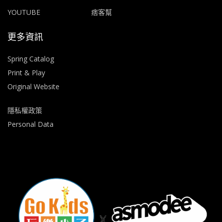
YOUTUBE
痞客幫
更多資訊
Spring Catalog
Print & Play
Original Website
隱私權政策
Personal Data