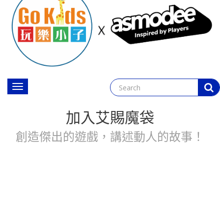
Toggle
navigation
加入艾賜魔袋
創造傑出的遊戲，講述動人的故事！