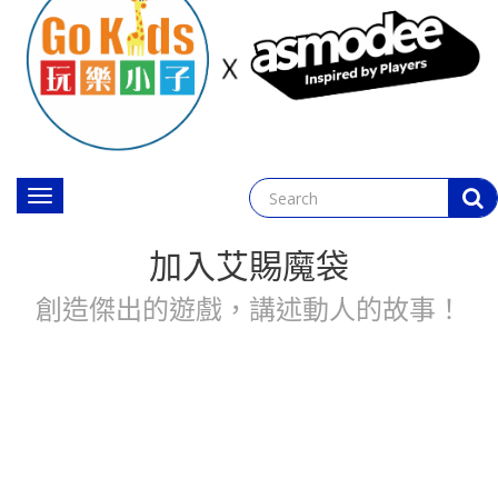
Toggle
navigation
加入艾賜魔袋
創造傑出的遊戲，講述動人的故事！