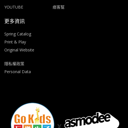
YOUTUBE
痞客幫
更多資訊
Spring Catalog
Print & Play
Original Website
隱私權政策
Personal Data