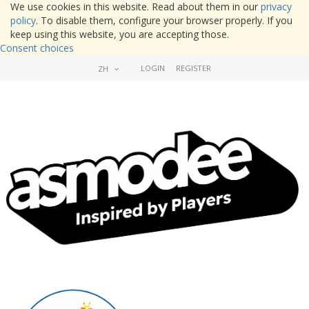
We use cookies in this website. Read about them in our
privacy
policy
. To disable them, configure your browser properly. If you
keep using this website, you are accepting those.
Consent choices
LOGIN
REGISTER
ZH