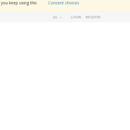
 you keep using this
Consent choices
LOGIN
REGISTER
ZH