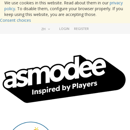
We use cookies in this website. Read about them in our
privacy
policy
. To disable them, configure your browser properly. If you
keep using this website, you are accepting those.
Consent choices
LOGIN
REGISTER
ZH