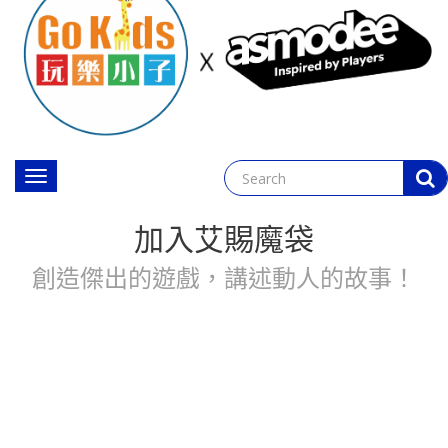
Toggle
navigation
加入艾賜魔袋
創造傑出的遊戲，講述動人的故事！