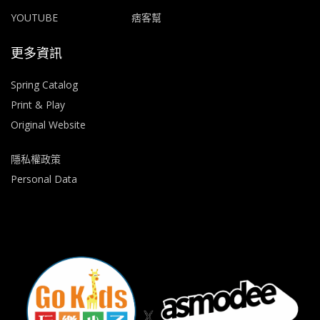
YOUTUBE
痞客幫
更多資訊
Spring Catalog
Print & Play
Original Website
隱私權政策
Personal Data