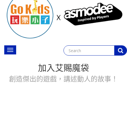
Toggle
navigation
加入艾賜魔袋
創造傑出的遊戲，講述動人的故事！