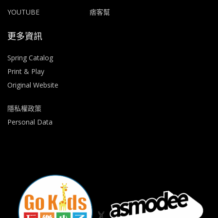
YOUTUBE
痞客幫
更多資訊
Spring Catalog
Print & Play
Original Website
隱私權政策
Personal Data