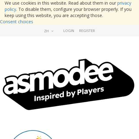
We use cookies in this website. Read about them in our
privacy
policy
. To disable them, configure your browser properly. If you
keep using this website, you are accepting those.
Consent choices
LOGIN
REGISTER
ZH