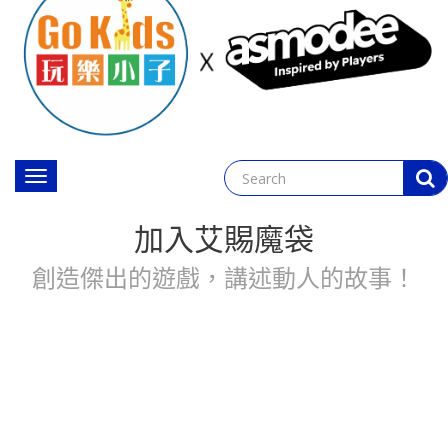
Toggle
navigation
加入艾賜魔袋
創造傑出的遊戲，講述動人的故事！