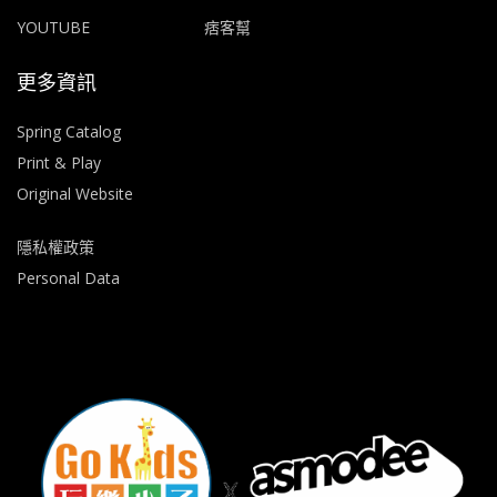
YOUTUBE
痞客幫
更多資訊
Spring Catalog
Print & Play
Original Website
隱私權政策
Personal Data