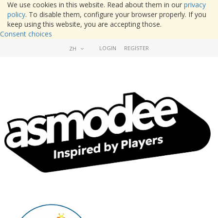
We use cookies in this website. Read about them in our
privacy
policy
. To disable them, configure your browser properly. If you
keep using this website, you are accepting those.
Consent choices
LOGIN
REGISTER
ZH