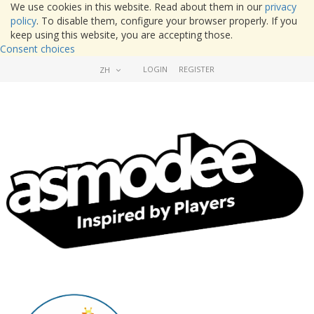
We use cookies in this website. Read about them in our
privacy
policy
. To disable them, configure your browser properly. If you
keep using this website, you are accepting those.
Consent choices
LOGIN
REGISTER
ZH