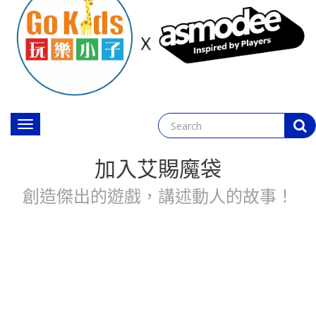
Toggle
navigation
加入艾賜魔袋
創造傑出的遊戲，講述動人的故事！