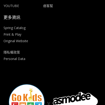
YOUTUBE
痞客幫
更多資訊
Spring Catalog
Print & Play
Original Website
隱私權政策
Personal Data