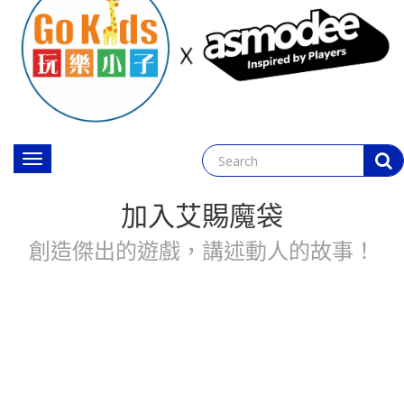
Toggle
navigation
加入艾賜魔袋
創造傑出的遊戲，講述動人的故事！