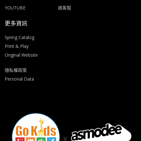
YOUTUBE
痞客幫
更多資訊
Spring Catalog
Print & Play
Original Website
隱私權政策
Personal Data