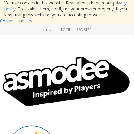
We use cookies in this website. Read about them in our
privacy
policy
. To disable them, configure your browser properly. If you
keep using this website, you are accepting those.
Consent choices
LOGIN
REGISTER
ZH