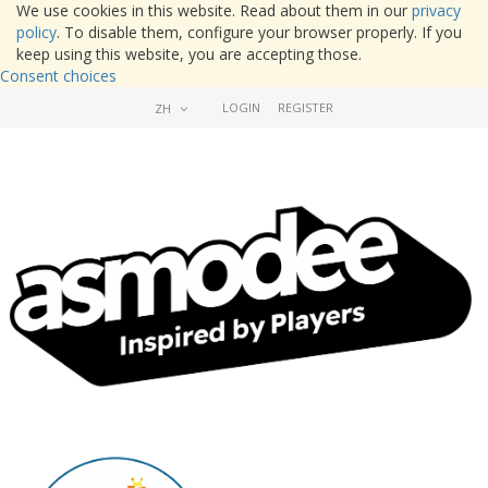
We use cookies in this website. Read about them in our
privacy
policy
. To disable them, configure your browser properly. If you
keep using this website, you are accepting those.
Consent choices
LOGIN
REGISTER
ZH