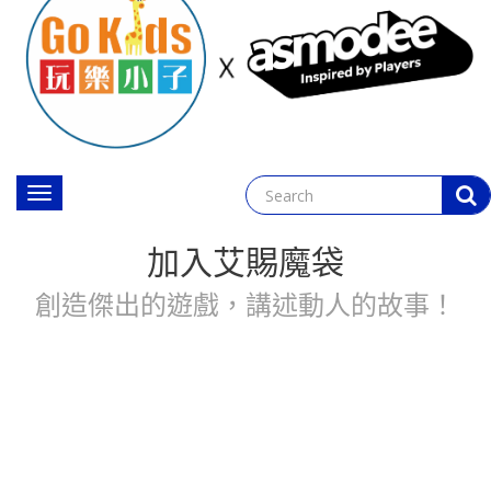
Toggle
navigation
加入艾賜魔袋
創造傑出的遊戲，講述動人的故事！