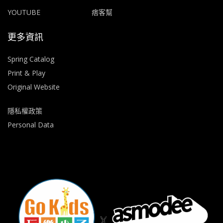
YOUTUBE
痞客幫
更多資訊
Spring Catalog
Print & Play
Original Website
隱私權政策
Personal Data