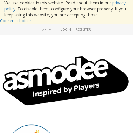
We use cookies in this website. Read about them in our
privacy
policy
. To disable them, configure your browser properly. If you
keep using this website, you are accepting those.
Consent choices
LOGIN
REGISTER
ZH