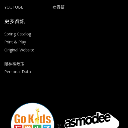
YOUTUBE
痞客幫
更多資訊
Spring Catalog
Print & Play
Original Website
隱私權政策
Personal Data